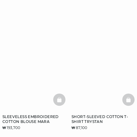
BASKETFULL
BAS
SLEEVELESS EMBROIDERED
SHORT-SLEEVED COTTON T-
COTTON BLOUSE MARA
SHIRT TRYSTAN
₩ 193,700
₩ 87,100