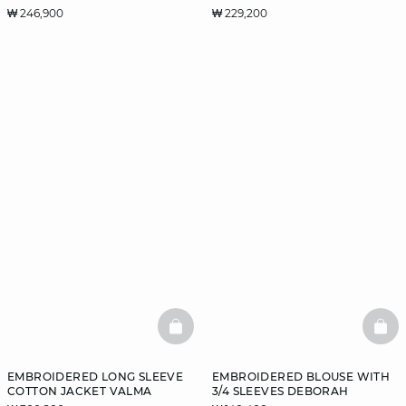
₩ 246,900
₩ 229,200
BASKETFULL
BAS
EMBROIDERED LONG SLEEVE
EMBROIDERED BLOUSE WITH
COTTON JACKET VALMA
3/4 SLEEVES DEBORAH