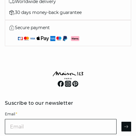
Worldwide delivery
30 days money-back guarantee
Secure payment
Suscribe to our newsletter
Email
*
Email
AR