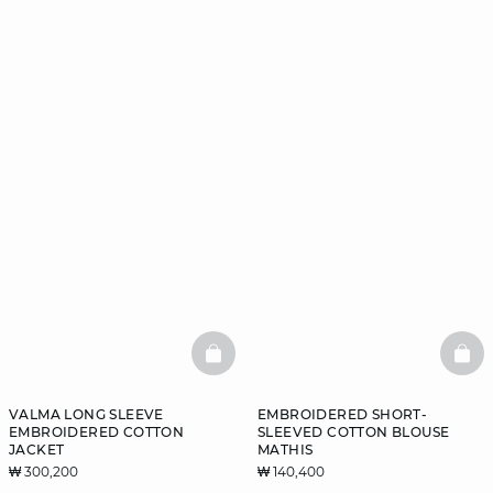
BASKETFULL
BAS
VALMA LONG SLEEVE
EMBROIDERED SHORT-
EMBROIDERED COTTON
SLEEVED COTTON BLOUSE
JACKET
MATHIS
₩ 300,200
₩ 140,400