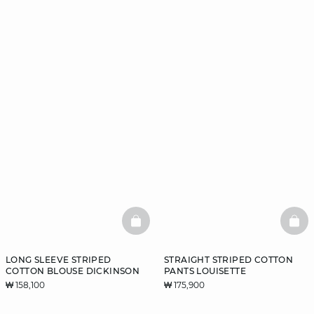
BASKETFULL
BAS
LONG SLEEVE STRIPED
STRAIGHT STRIPED COTTON
COTTON BLOUSE DICKINSON
PANTS LOUISETTE
₩ 158,100
₩ 175,900