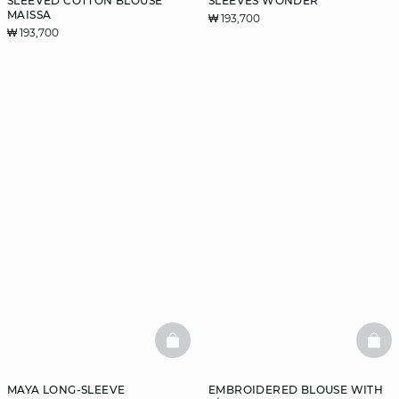
SLEEVED COTTON BLOUSE
SLEEVES WONDER
MAISSA
₩ 193,700
₩ 193,700
BASKETFULL
BAS
MAYA LONG-SLEEVE
EMBROIDERED BLOUSE WITH