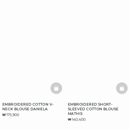
BASKETFULL
BAS
EMBROIDERED COTTON V-
EMBROIDERED SHORT-
NECK BLOUSE DANIELA
SLEEVED COTTON BLOUSE
MATHIS
₩ 175,900
₩ 140,400