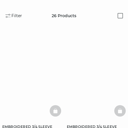
Filter
26
Products
i
BASKETFULL
BAS
EMBROIDERED 3/4 SLEEVE
EMBROIDERED 3/4 SLEEVE