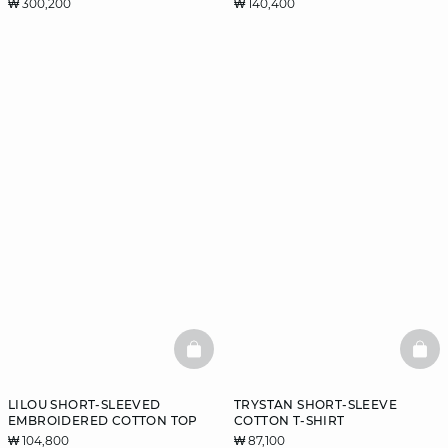
₩ 300,200
₩ 140,400
BASKETFULL
BAS
LILOU SHORT-SLEEVED
TRYSTAN SHORT-SLEEVE
EMBROIDERED COTTON TOP
COTTON T-SHIRT
₩ 104,800
₩ 87,100