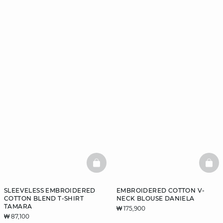
BASKETFULL
BAS
SLEEVELESS EMBROIDERED
EMBROIDERED COTTON V-
COTTON BLEND T-SHIRT
NECK BLOUSE DANIELA
TAMARA
₩ 175,900
₩ 87,100