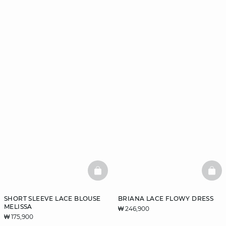
BASKETFULL
BAS
SHORT SLEEVE LACE BLOUSE
BRIANA LACE FLOWY DRESS
MELISSA
₩ 246,900
₩ 175,900