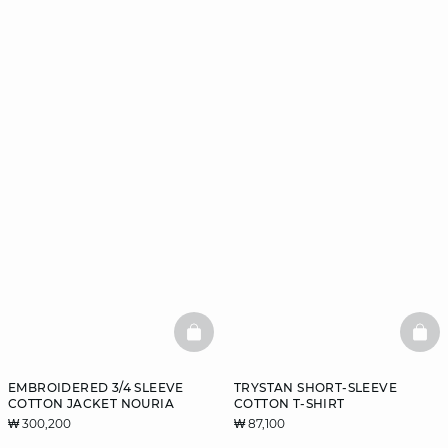
BASKETFULL
BAS
EMBROIDERED 3/4 SLEEVE
TRYSTAN SHORT-SLEEVE
COTTON JACKET NOURIA
COTTON T-SHIRT
₩ 300,200
₩ 87,100