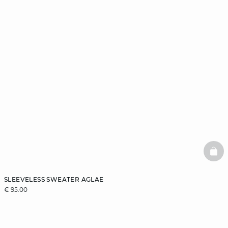
BAS
SLEEVELESS SWEATER AGLAE
€ 95.00