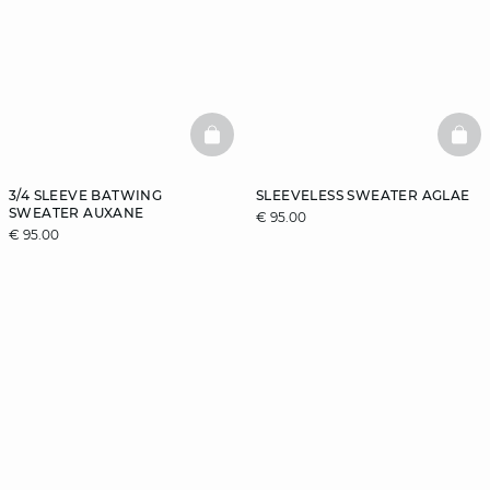
BASKETFULL
BAS
3/4 SLEEVE BATWING
SLEEVELESS SWEATER AGLAE
SWEATER AUXANE
€ 95.00
€ 95.00