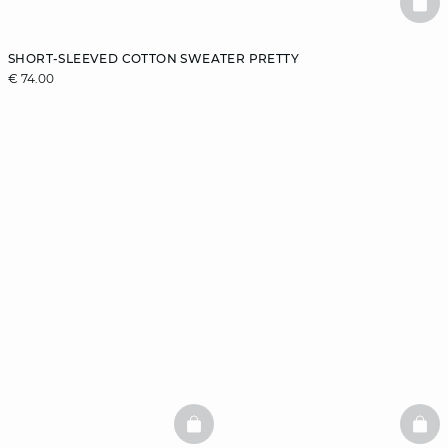
BAS
SHORT-SLEEVED COTTON SWEATER PRETTY
€ 74.00
BASKETFULL
BAS