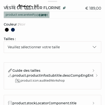
VESTE DE TAILLEUR FLORINE
€ 189,00
product.wecaretext
Couleur :
noir
Tailles :
question
Veuillez sélectionner votre taille
Guide des tailles
product.productInfosSubtitle.descCompEngEnt
product.icon.auditedWorkshop
product.stockLocatorComponent.title