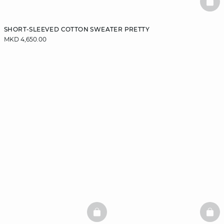
BAS
SHORT-SLEEVED COTTON SWEATER PRETTY
MKD 4,650.00
BASKETFULL
BAS