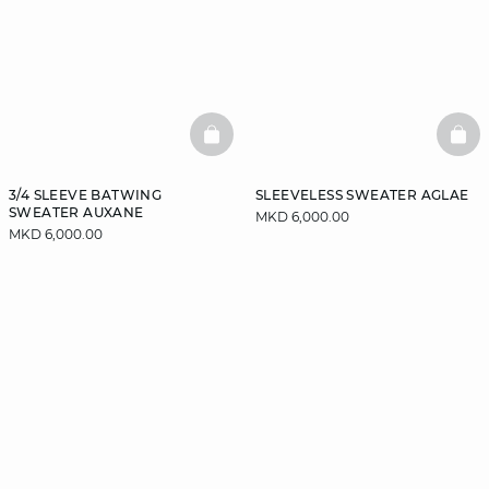
BASKETFULL
BAS
3/4 SLEEVE BATWING
SLEEVELESS SWEATER AGLAE
SWEATER AUXANE
MKD 6,000.00
MKD 6,000.00