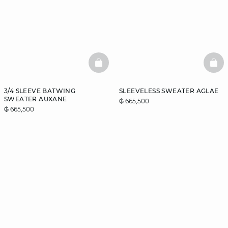
BASKETFULL
BAS
3/4 SLEEVE BATWING
SLEEVELESS SWEATER AGLAE
SWEATER AUXANE
₲ 665,500
₲ 665,500