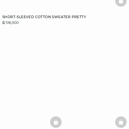
BAS
SHORT-SLEEVED COTTON SWEATER PRETTY
₲ 516,000
BASKETFULL
BAS