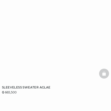
BAS
SLEEVELESS SWEATER AGLAE
₲ 665,500