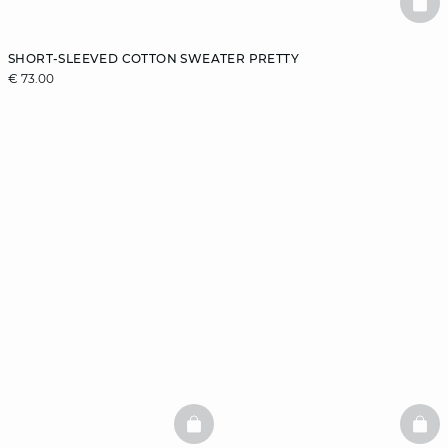
BAS
SHORT-SLEEVED COTTON SWEATER PRETTY
€ 73.00
BASKETFULL
BAS