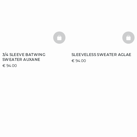
BASKETFULL
BAS
3/4 SLEEVE BATWING
SLEEVELESS SWEATER AGLAE
SWEATER AUXANE
€ 94.00
€ 94.00