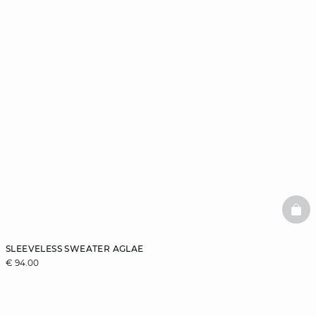
BAS
SLEEVELESS SWEATER AGLAE
€ 94.00